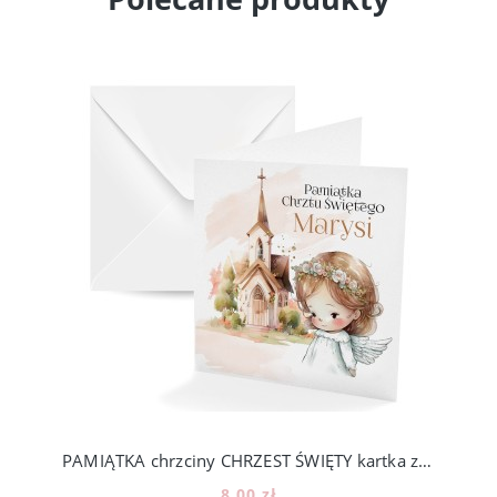
PAMIĄTKA chrzciny CHRZEST ŚWIĘTY kartka z życzeniami 200_1
8,00 zł