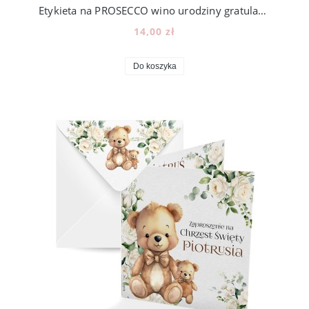
Etykieta na PROSECCO wino urodziny gratulacje dzień mamy babci TWÓJ TEKST, kreator
14,00 zł
Do koszyka