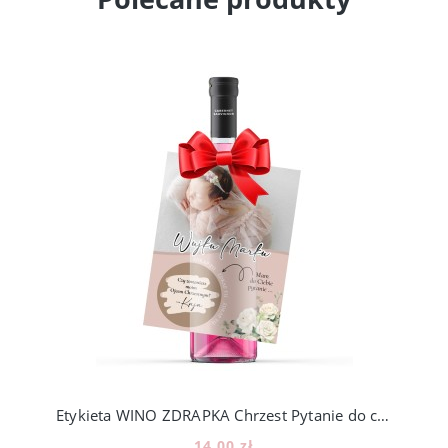
Etykieta WINO ZDRAPKA Chrzest Pytanie do chrzestnych świadków PROŚBA [z5]
14,00 zł