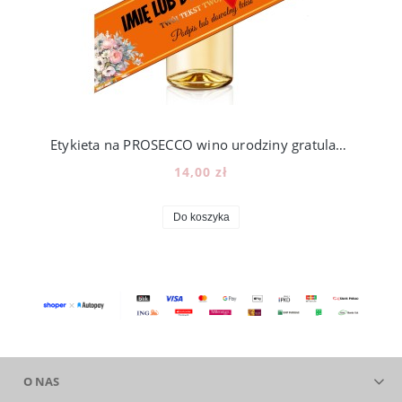
Etykieta na PROSECCO wino urodziny gratulacje dzień mamy babci TWÓJ TEKST, kreator
14,00 zł
Do koszyka
O NAS