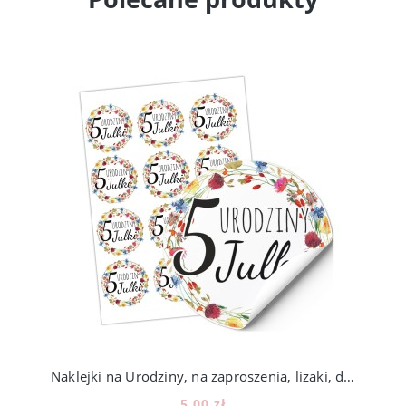
Naklejki na Urodziny, na zaproszenia, lizaki, do przedszkola, kwiaty, 12szt, w9
5,00 zł