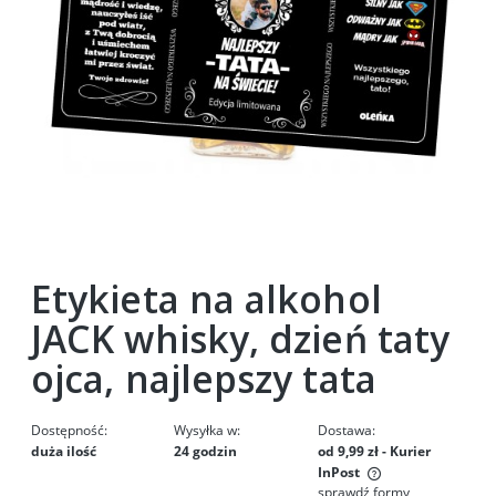
Etykieta na alkohol
JACK whisky, dzień taty
ojca, najlepszy tata
Dostępność:
Wysyłka w:
Dostawa:
duża ilość
24 godzin
od 9,99 zł
- Kurier
InPost
sprawdź formy
Cena nie zawiera ewentualnych kosztów płatności