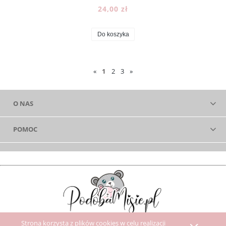
24,00 zł
Do koszyka
«
1
2
3
»
O NAS
POMOC
Strona korzysta z plików cookies w celu realizacji