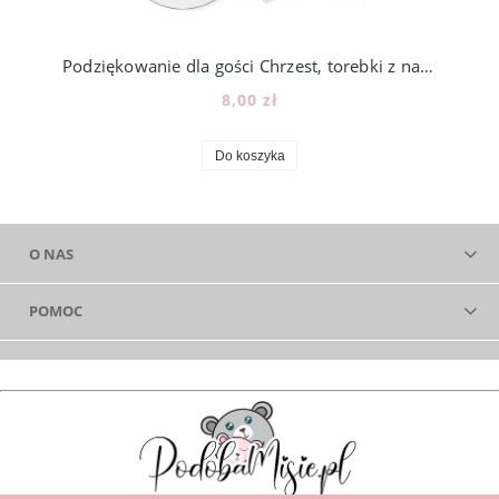
Podziękowanie dla gości Chrzest, torebki z naklejką, 12szt, N104_6
8,00 zł
Do koszyka
O NAS
POMOC