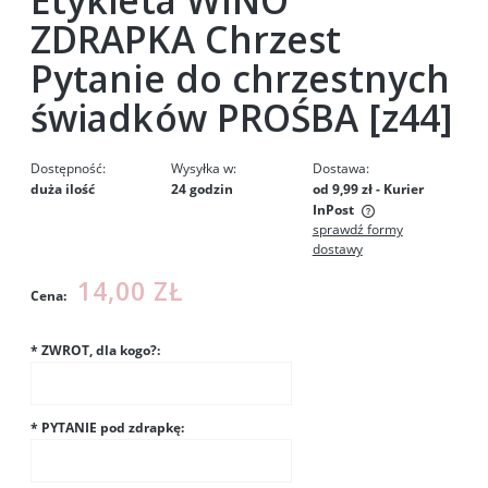
Etykieta WINO
ZDRAPKA Chrzest
Pytanie do chrzestnych
świadków PROŚBA [z44]
Dostępność:
Wysyłka w:
Dostawa:
duża ilość
24 godzin
od 9,99 zł
- Kurier
InPost
sprawdź formy
Cena nie zawiera ewentualnych kosztów płatności
dostawy
14,00 ZŁ
Cena:
*
ZWROT, dla kogo?:
*
PYTANIE pod zdrapkę: