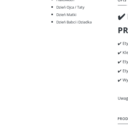
OPIS
Dzień Ojca / Taty
✔️
Dzień Matki
Dzień Babci i Dziadka
PR
✔️ Et
✔️ Kl
✔️ Et
✔️ Et
✔️ W
Uwaga
PROD