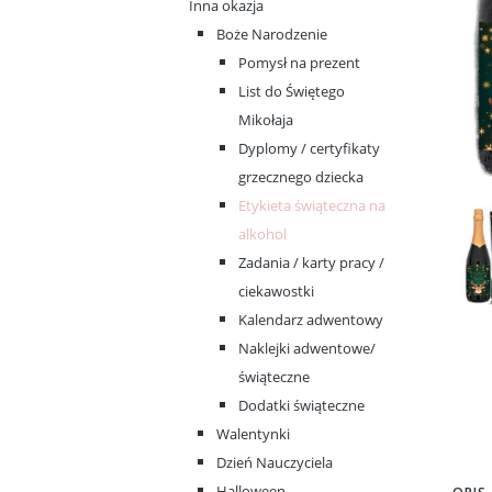
Inna okazja
Boże Narodzenie
Pomysł na prezent
List do Świętego
Mikołaja
Dyplomy / certyfikaty
grzecznego dziecka
Etykieta świąteczna na
alkohol
Zadania / karty pracy /
ciekawostki
Kalendarz adwentowy
Naklejki adwentowe/
świąteczne
Dodatki świąteczne
Walentynki
Dzień Nauczyciela
Halloween