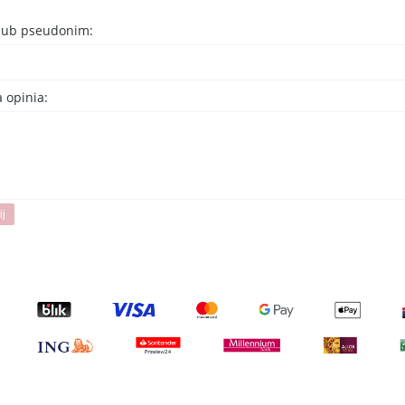
 lub pseudonim:
 opinia:
ij