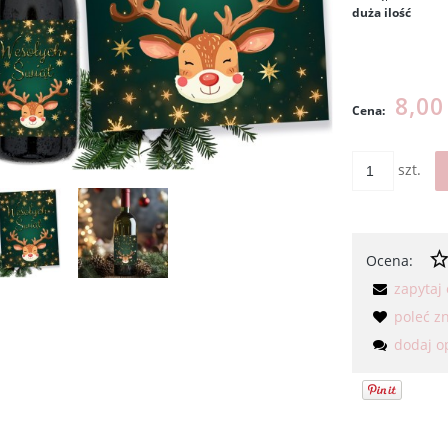
duża ilość
Cena nie
kosztów p
8,00
Cena:
szt.
Ocena:
zapytaj
poleć 
dodaj o