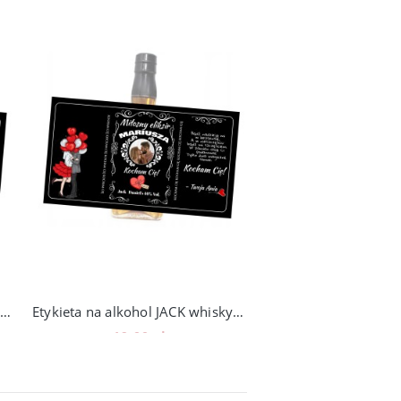
Etykieta na alkohol JACK whisky walentynki
Etykieta na alkohol JACK whisky walentynki ZE ZDJĘCIEM
19,00 zł
19,00 zł
Do koszyka
Do koszyka