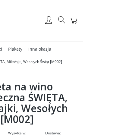
Zarejestruj się
Zaloguj się
ki
Plakaty
Inna okazja
TA, Mikołajki, Wesołych Świąt [M002]
eta na wino
eczna ŚWIĘTA,
ajki, Wesołych
 [M002]
Wysyłka w:
Dostawa: