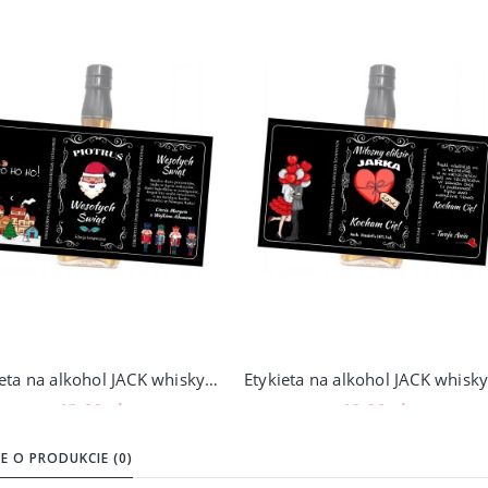
Etykieta na alkohol JACK whisky święta mikołajki
19,00 zł
19,00 zł
Do koszyka
Do koszyka
E O PRODUKCIE (0)