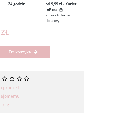
24 godzin
od 9,99 zł
- Kurier
InPost
sprawdź formy
dostawy
 zawiera ewentualnych
łatności
 ZŁ
Do koszyka
 o produkt
znajomemu
pinię