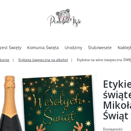
zest Święty
Komunia Święta
Urodziny
Ślub/wesele
Naklej
zenie
Etykieta świąteczna na alkohol
Etykieta na wino świąteczna ŚWIĘ
Etyki
świąt
Mikoł
Świąt
Dostępność: