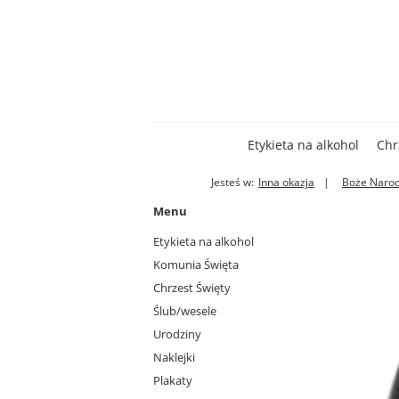
Etykieta na alkohol
Chr
Jesteś w:
Inna okazja
Boże Narod
Menu
Etykieta na alkohol
Komunia Święta
Chrzest Święty
Ślub/wesele
Urodziny
Naklejki
Plakaty