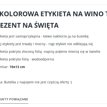
 KOLOROWA ETYKIETA NA WINO 
EZENT NA ŚWIĘTA
ykieta jest samoprzylepna - łatwo nakleicie ją na butelkę
ej etykiety jest trwały i mocny - rogi etykiet nie odklejają się
ykieta pokryta złoconą folią -napisy pięknie mienią się w świetle
ykieta pokryta folią - wodoodporna
ymiar:
10x13 cm
: Butelka z napojem nie jest częścią oferty :)
UKTY POWIĄZANE