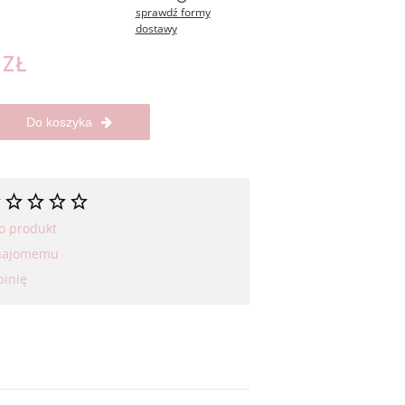
sprawdź formy
dostawy
 zawiera ewentualnych
łatności
 ZŁ
Do koszyka
 o produkt
znajomemu
pinię