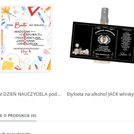
Plakat DZIEŃ NAUCZYCIELA podziękowanie prezent, N01
24,00 zł
19,00 zł
Do koszyka
Do koszyka
E O PRODUKCIE (0)
 lub pseudonim: