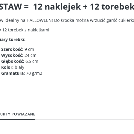
STAW = 12 naklejek + 12 torebe
w idealny na HALLOWEEN! Do środka można wrzucić garść cukierkó
= 12 torebek z naklejkami
ary torebki:
Szerokość:
9 cm
Wysokość:
24 cm
Głębokość:
6,5 cm
Kolor:
biały
Gramatura:
70 g/m2
UKTY POWIĄZANE