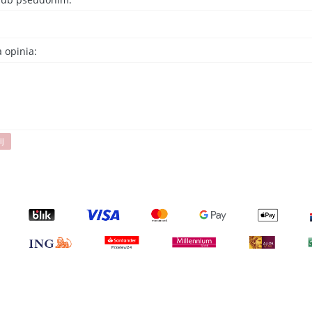
 opinia:
ij