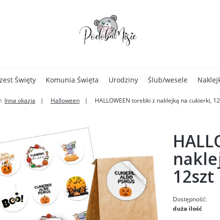
zest Święty
Komunia Święta
Urodziny
Ślub/wesele
Naklej
:
Inna okazja
Halloween
HALLOWEEN torebki z naklejką na cukierki, 12
HALLO
nakle
12szt
Dostępność:
duża ilość