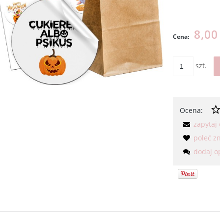
Cena nie
kosztów p
8,00
Cena:
szt.
Ocena:
zapytaj
poleć 
dodaj o