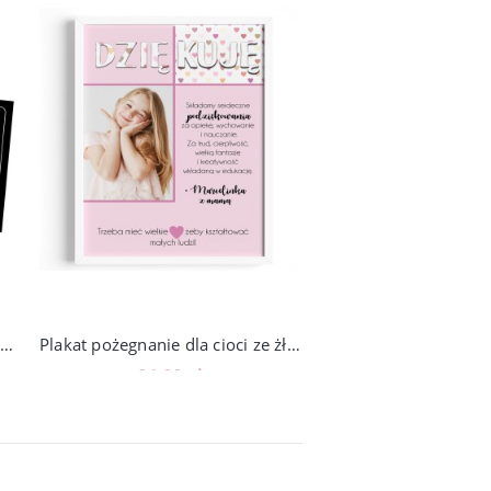
Etykieta na alkohol JACK whisky, podziękowanie DZIEŃ NAUCZYCIELA, zakończenie roku
Plakat pożegnanie dla cioci ze żłobka przedszkola P5
24,00 zł
24,00 zł
Do koszyka
Do koszyka