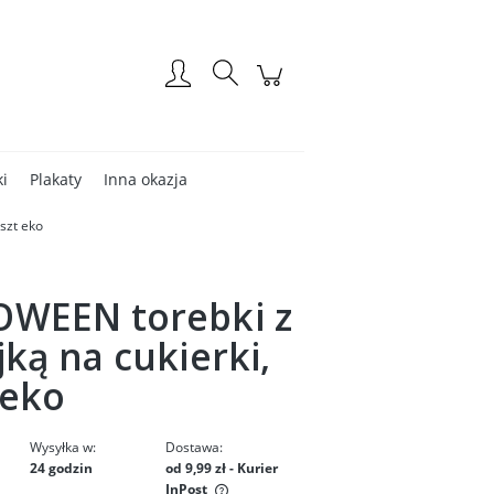
Zarejestruj się
Zaloguj się
ki
Plakaty
Inna okazja
szt eko
WEEN torebki z
jką na cukierki,
 eko
Wysyłka w:
Dostawa:
24 godzin
od 9,99 zł
- Kurier
InPost