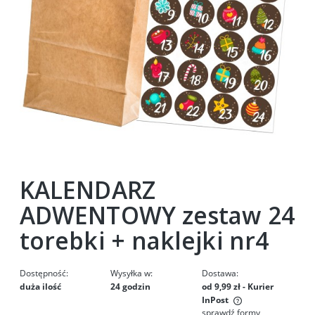
KALENDARZ
ADWENTOWY zestaw 24
torebki + naklejki nr4
Dostępność:
Wysyłka w:
Dostawa:
duża ilość
24 godzin
od 9,99 zł
- Kurier
InPost
sprawdź formy
Cena nie zawiera ewentualnych kosztów płatności