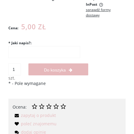
InPost
sprawdź formy
Cena nie zawiera ewentualnych kosztów płatności
dostawy
5,00 ZŁ
Cena:
*
Jaki napis?:
Do koszyka
szt.
*
- Pole wymagane
Ocena:
zapytaj o produkt
poleć znajomemu
dodaj opinię