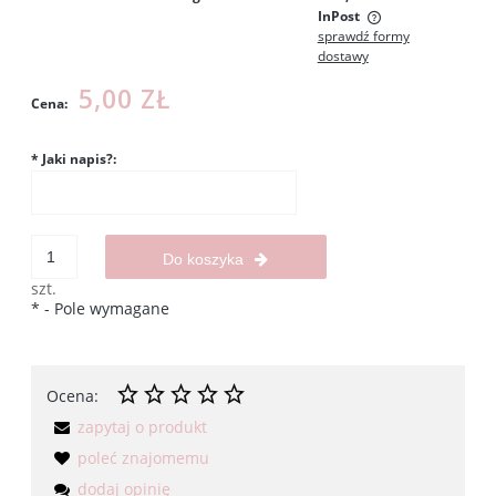
InPost
sprawdź formy
Cena nie zawiera ewentualnych kosztów płatności
dostawy
5,00 ZŁ
Cena:
*
Jaki napis?:
Do koszyka
szt.
*
- Pole wymagane
Ocena:
zapytaj o produkt
poleć znajomemu
dodaj opinię