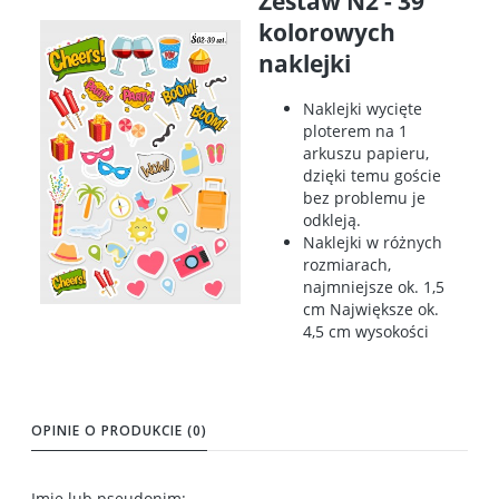
Zestaw N2 - 39
kolorowych
naklejki
Naklejki wycięte
ploterem na 1
arkuszu papieru,
dzięki temu goście
bez problemu je
odkleją.
Naklejki w różnych
rozmiarach,
najmniejsze ok. 1,5
cm Największe ok.
4,5 cm wysokości
OPINIE O PRODUKCIE (0)
Imię lub pseudonim: