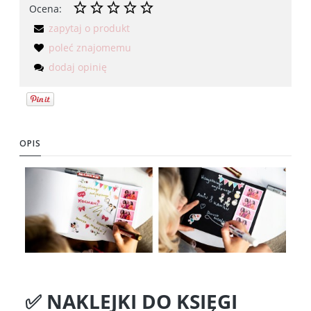
Ocena:
zapytaj o produkt
poleć znajomemu
dodaj opinię
OPIS
✅ NAKLEJKI DO KSIĘGI