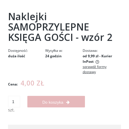
Naklejki
SAMOPRZYLEPNE
KSIĘGA GOŚCI - wzór 2
Dostępność:
Wysyłka w:
Dostawa:
duża ilość
24 godzin
od 9,99 zł
- Kurier
InPost
sprawdź formy
Cena nie zawiera ewentualnych kosztów płatności
dostawy
4,00 ZŁ
Cena:
Do koszyka
szt.