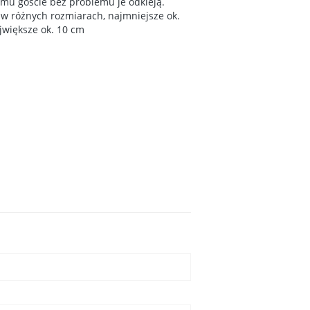
emu goście bez problemu je odkleją.
 w różnych rozmiarach, najmniejsze ok.
jwiększe ok. 10 cm