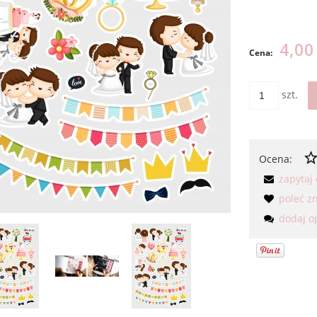
Cena nie
kosztów p
4,00
Cena:
szt.
Ocena:
zapytaj
poleć 
dodaj o