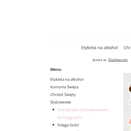
Etykieta na alkohol
Chr
Jesteś w:
Ślub/wesele
Menu
Etykieta na alkohol
Komunia Święta
Chrzest Święty
Ślub/wesele
Naklejki jako podziękowania /
do księgi gości
Księga Gości