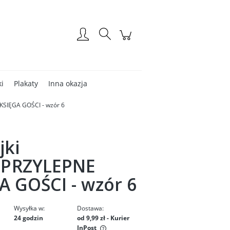
Zarejestruj się
Zaloguj się
ki
Plakaty
Inna okazja
KSIĘGA GOŚCI - wzór 6
jki
PRZYLEPNE
A GOŚCI - wzór 6
Wysyłka w:
Dostawa:
24 godzin
od 9,99 zł
- Kurier
InPost