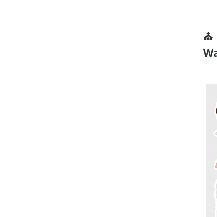
____
⛪ 
Wa