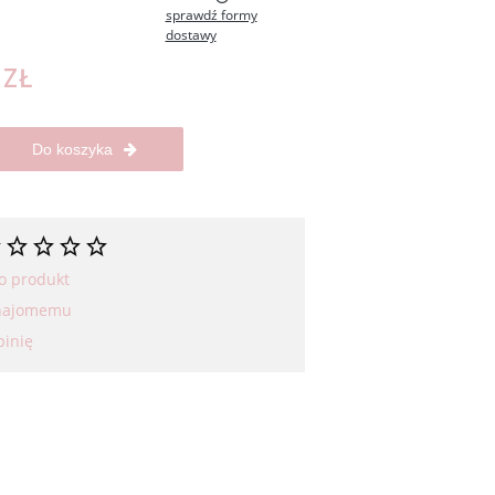
sprawdź formy
dostawy
 zawiera ewentualnych
łatności
 ZŁ
Do koszyka
 o produkt
znajomemu
pinię