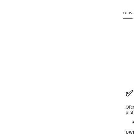
OPIS
✅
Ofe
plo
Uwa