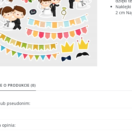
dzięki t
Naklejki
2 cm Na
E O PRODUKCIE (0)
 lub pseudonim:
 opinia: