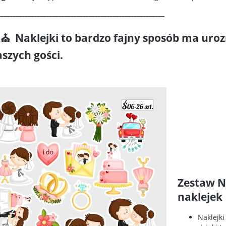
_______________________________________________________
⛪ Naklejki to bardzo fajny sposób ma uro
szych gości.
Zestaw N
naklejek
Naklejki