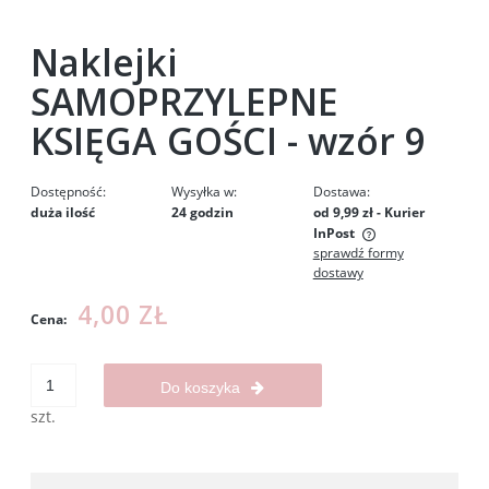
Naklejki
SAMOPRZYLEPNE
KSIĘGA GOŚCI - wzór 9
Dostępność:
Wysyłka w:
Dostawa:
duża ilość
24 godzin
od 9,99 zł
- Kurier
InPost
sprawdź formy
Cena nie zawiera ewentualnych kosztów płatności
dostawy
4,00 ZŁ
Cena:
Do koszyka
szt.