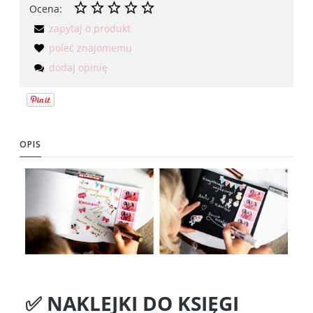
Ocena:
zapytaj o produkt
poleć znajomemu
dodaj opinię
OPIS
✅ NAKLEJKI DO KSIĘGI