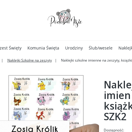
zest Święty
Komunia Święta
Urodziny
Ślub/wesele
Naklej
Naklejki Szkolne na zeszyty
Naklejki szkolne imienne na zeszyty, ksią
Nakle
imien
książ
SZK2
Dostępność: