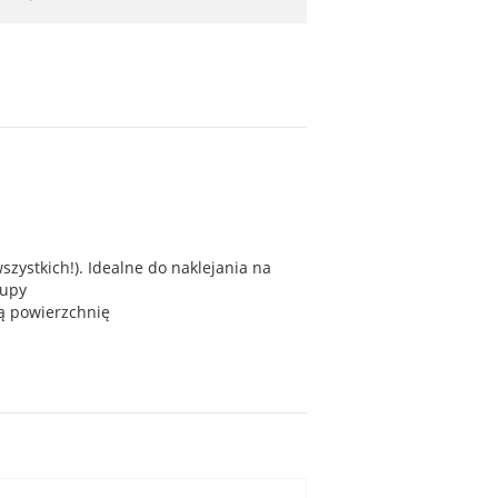
zystkich!). Idealne do naklejania na
rupy
ką powierzchnię