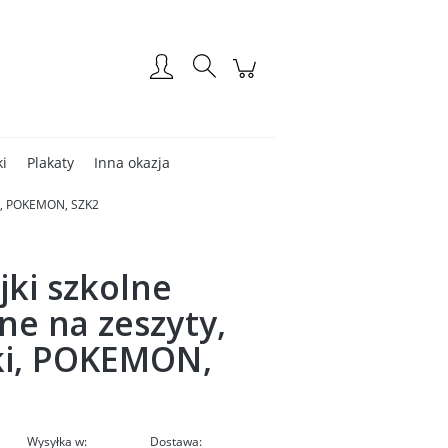
Zarejestruj się
Zaloguj się
ki
Plakaty
Inna okazja
żki, POKEMON, SZK2
jki szkolne
ne na zeszyty,
ki, POKEMON,
Wysyłka w:
Dostawa: