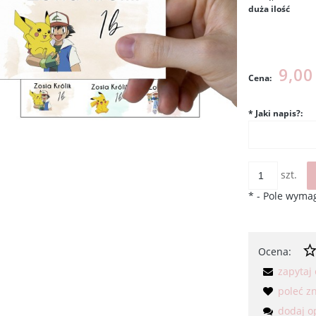
duża ilość
Cena nie
kosztów p
9,00
Cena:
*
Jaki napis?:
szt.
*
- Pole wyma
Ocena:
zapytaj
poleć 
dodaj o