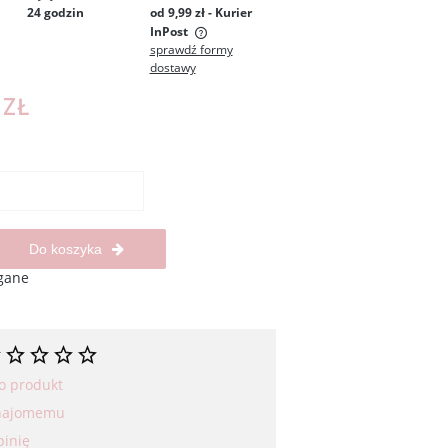
24 godzin
od 9,99 zł
- Kurier
InPost
sprawdź formy
dostawy
 zawiera ewentualnych
łatności
 ZŁ
Do koszyka
gane
 o produkt
znajomemu
pinię