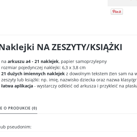
Naklejki NA ZESZYTY/KSIĄŻKI
na
arkuszu a4 - 21 naklejek
, papier samoprzylepny
rozmiar pojedynczej naklejki: 6,3 x 3,8 cm
21 dużych imiennych naklejek
z dowolnym tekstem (ten sam na ws
zeszyty lub książki: np. imię, nazwisko dziecka oraz nazwa klasy/g
łatwa aplikacja
- wystarczy odkleić od arkusza i przykleić na płas
E O PRODUKCIE (0)
 lub pseudonim: