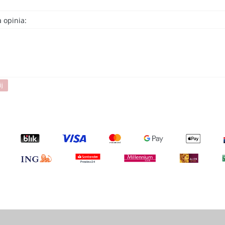
 opinia:
ij