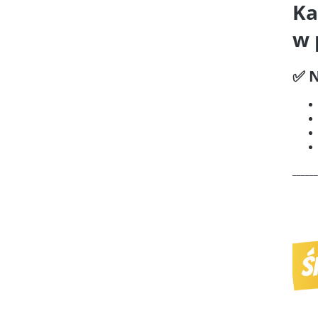
Ka
w 
✅ N
______