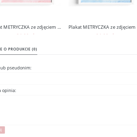
Plakat METRYCZKA ze zdjęciem 201_1
24,00 zł
24,00 zł
Do koszyka
Do koszyka
E O PRODUKCIE (0)
 lub pseudonim:
 opinia:
ij