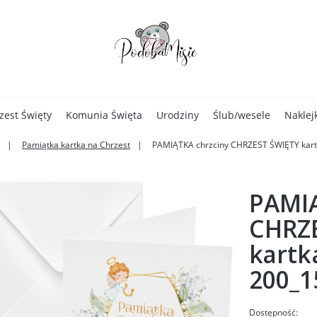
zest Święty
Komunia Święta
Urodziny
Ślub/wesele
Naklej
Pamiątka kartka na Chrzest
PAMIĄTKA chrzciny CHRZEST ŚWIĘTY kart
PAMIĄ
CHRZ
kartk
200_1
Dostępność: