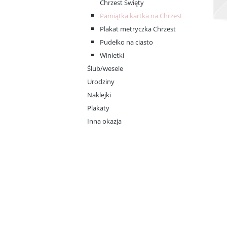
Chrzest Święty
Pamiątka kartka na Chrzest
Plakat metryczka Chrzest
Pudełko na ciasto
Winietki
Ślub/wesele
Urodziny
Naklejki
Plakaty
Inna okazja