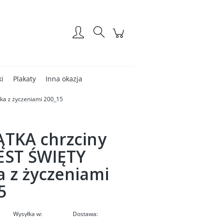
Zarejestruj się
Zaloguj się
ki
Plakaty
Inna okazja
ka z życzeniami 200_15
TKA chrzciny
EST ŚWIĘTY
a z życzeniami
5
Wysyłka w:
Dostawa: