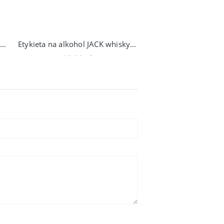
Plakat METRYCZKA ze zdjęciem 203_2
Etykieta na alkohol JACK whisky zapytanie CHRZEST Czy zostaniesz
19,00 zł
14,00 zł
Do koszyka
Do koszyka