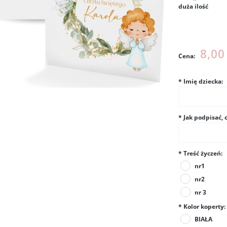
duża ilość
Cena nie
kosztów p
8,00
Cena:
*
Imię dziecka:
*
Jak podpisać, 
*
Treść życzeń:
nr1
nr2
nr 3
*
Kolor koperty:
BIAŁA