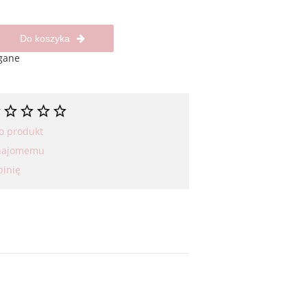
Do koszyka
gane
 o produkt
znajomemu
pinię