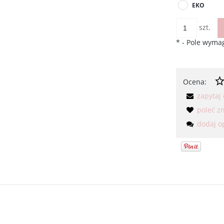
EKO
szt.
*
- Pole wyma
Ocena:
zapytaj
poleć 
dodaj o