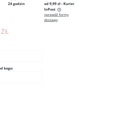
24 godzin
od 9,99 zł
- Kurier
InPost
sprawdź formy
dostawy
 zawiera ewentualnych
łatności
 ZŁ
od kogo: