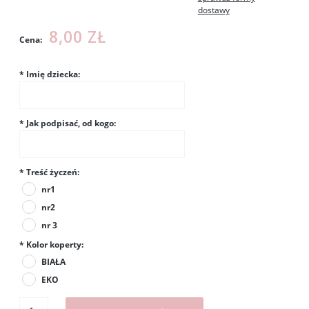
dostawy
8,00 ZŁ
Cena:
*
Imię dziecka:
*
Jak podpisać, od kogo:
*
Treść życzeń:
nr1
nr2
nr 3
*
Kolor koperty:
BIAŁA
EKO