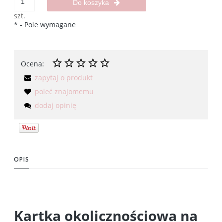
Do koszyka
szt.
*
- Pole wymagane
Ocena:
zapytaj o produkt
poleć znajomemu
dodaj opinię
OPIS
Kartka okolicznościowa na