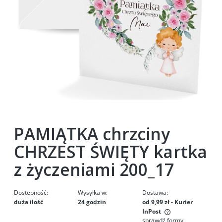
PAMIĄTKA chrzciny
CHRZEST ŚWIĘTY kartka
z życzeniami 200_17
Dostępność:
Wysyłka w:
Dostawa:
duża ilość
24 godzin
od 9,99 zł
- Kurier
InPost
sprawdź formy
Cena nie zawiera ewentualnych kosztów płatności