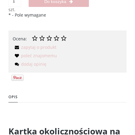
Do koszyka
szt.
*
- Pole wymagane
Ocena:
zapytaj o produkt
poleć znajomemu
dodaj opinię
OPIS
Kartka okolicznościowa na