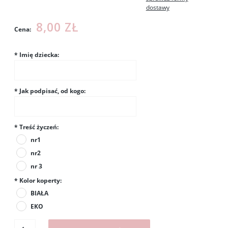
dostawy
8,00 ZŁ
Cena:
*
Imię dziecka:
*
Jak podpisać, od kogo:
*
Treść życzeń:
nr1
nr2
nr 3
*
Kolor koperty:
BIAŁA
EKO