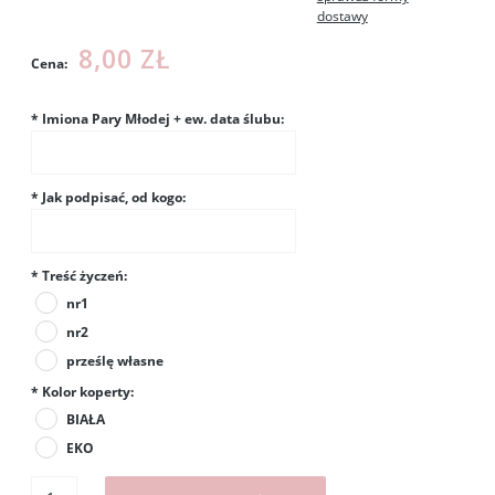
dostawy
8,00 ZŁ
Cena:
*
Imiona Pary Młodej + ew. data ślubu:
*
Jak podpisać, od kogo:
*
Treść życzeń:
nr1
nr2
prześlę własne
*
Kolor koperty:
BIAŁA
EKO