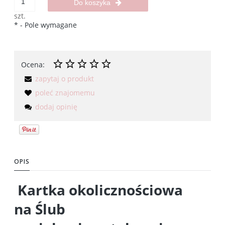
Do koszyka
szt.
*
- Pole wymagane
Ocena:
zapytaj o produkt
poleć znajomemu
dodaj opinię
OPIS
Kartka okolicznościowa
na Ślub