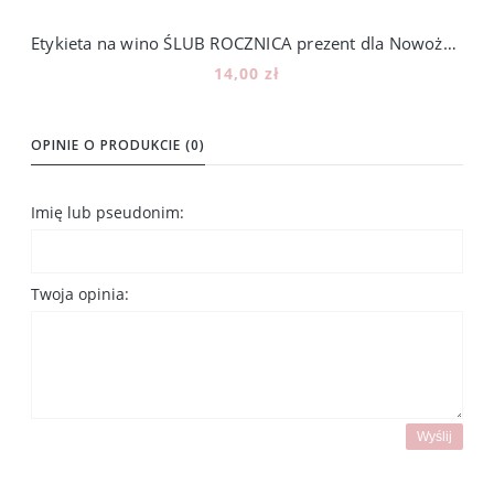
Etykieta na wino ŚLUB ROCZNICA prezent dla Nowożeńców auto [13]
14,00 zł
Do koszyka
OPINIE O PRODUKCIE (0)
Imię lub pseudonim:
Twoja opinia:
Wyślij