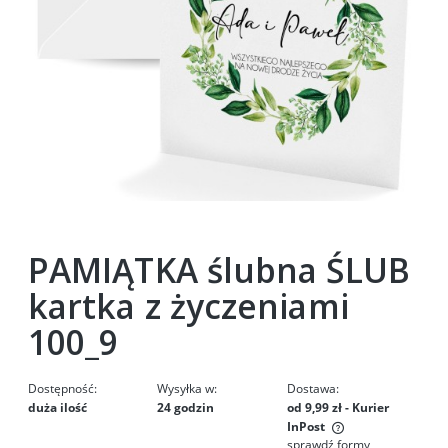
PAMIĄTKA ślubna ŚLUB
kartka z życzeniami
100_9
Dostępność:
Wysyłka w:
Dostawa:
duża ilość
24 godzin
od 9,99 zł
- Kurier
InPost
sprawdź formy
Cena nie zawiera ewentualnych kosztów płatności