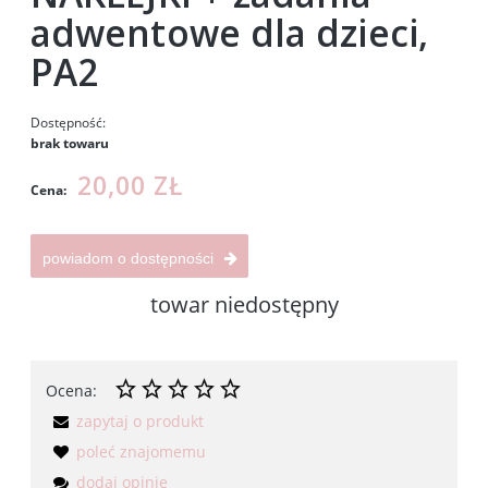
adwentowe dla dzieci,
PA2
Dostępność:
brak towaru
20,00 ZŁ
Cena:
powiadom o dostępności
towar niedostępny
Ocena:
zapytaj o produkt
poleć znajomemu
dodaj opinię