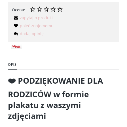
Ocena:
zapytaj o produkt
poleć znajomemu
dodaj opinię
OPIS
❤️ PODZIĘKOWANIE DLA
RODZICÓW w formie
plakatu z waszymi
zdjęciami