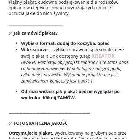
Piękny plakat, cudowne podziękowanie dla rodziców,
opisane w ciepłych słowach wyrażających emocje i
uczucia jakie do nich żywimy.
_____________________________
✅ Jak zamówić plakat?
Wybierz format, dodaj do koszyka, opłać
W kreatorze
- szybko i sprawnie spersonalizujesz
KREATOR
swój plakat ;) Link dostępny tutaj:
UWAGA! Pamiętaj, aby projekt zapisać na te same dane
co finalne zamówienie! W polu login z allegro podaj
tylko imię i nazwisko. Wykonanie projektu nie jest
zamówieniem, konieczny jest punkt 1.
Od razu widzisz jak plakat będzie wyglądał po
wydruku. Kliknij ZAMÓW.
_____________________________
✅ FOTOGRAFICZNA JAKOŚĆ
Otrzymujecie plakat,
wydrukowany na grubym papierze
fotograficznym,
jak od fotografa
. Nie ma obecnie lepszej