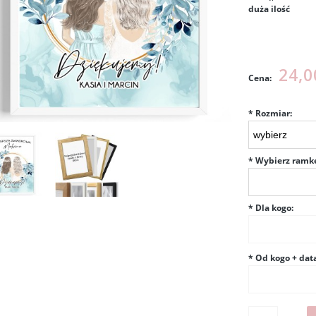
duża ilość
Cena nie
kosztów p
24,0
Cena:
*
Rozmiar:
*
Wybierz ramk
*
Dla kogo:
*
Od kogo + data