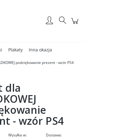
Zarejestruj się
Zaloguj się
ki
Plakaty
Inna okazja
ADKOWEJ podziękowanie prezent - wzór PS4
t dla
DKOWEJ
ękowanie
nt - wzór PS4
Wysyłka w:
Dostawa: