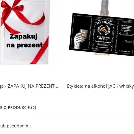
Usługa - ZAPAKUJ NA PREZENT | dotyczy ramek A3 i A4
5,00 zł
19,00 zł
Do koszyka
Do koszyka
E O PRODUKCIE (0)
 lub pseudonim: