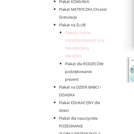
Plakat KOMUNIA
Plakat METRYCZKA Chrzest
Gratulacje
Plakat na ŚLUB
Plakaty ślubne
PODZIĘKOWANIE DLA
ŚWIADKOWEJ
ŚWIADKA
Plakat dla RODZICÓW
podziękowanie
prezent
Plakat na DZIEŃ BABCI I
DZIADKA
Plakat EDUKACYJNY dla
dzieci
Plakat dla nauczyciela
POŻEGNANIE
ŻŁOBKA/PRZEDSZKOLA