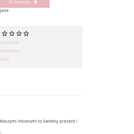
Do koszyka
gane
 o produkt
znajomemu
pinię
Waszymi imionami to świetny prezent i
.