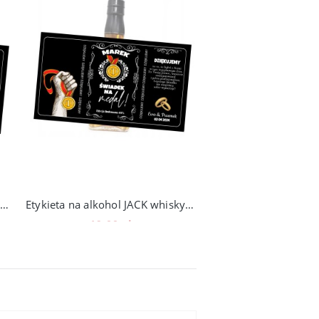
Etykieta na alkohol JACK whisky dla świadka, ślub, Czy zostaniesz
Etykieta na alkohol JACK whisky dla świadka, ślub ŚWIADEK NA MEDAL
19,00 zł
19,00 zł
Do koszyka
Do koszyka