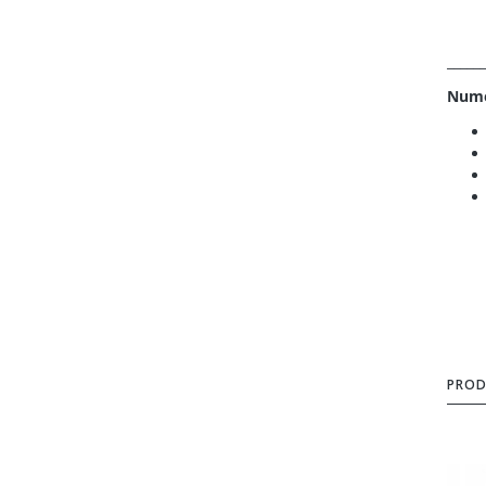
______
Nume
PROD