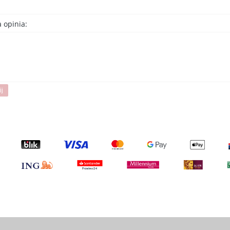
 opinia:
ij