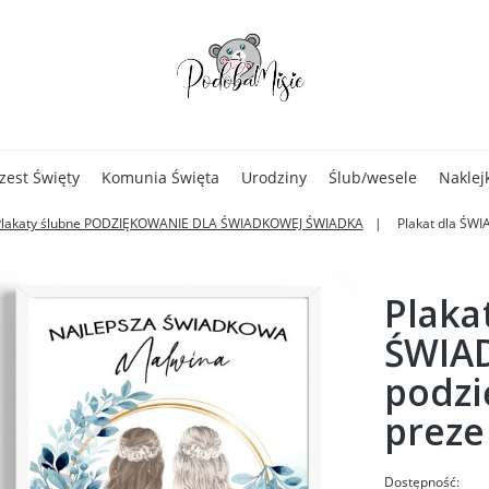
zest Święty
Komunia Święta
Urodziny
Ślub/wesele
Naklej
Plakaty ślubne PODZIĘKOWANIE DLA ŚWIADKOWEJ ŚWIADKA
Plakat dla ŚWI
Plaka
ŚWIA
podzi
preze
Dostępność: