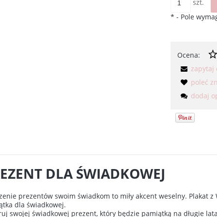
szt.
*
- Pole wyma
Ocena:
zapytaj
poleć 
dodaj o
EZENT DLA ŚWIADKOWEJ
enie prezentów swoim świadkom to miły akcent weselny. Plakat z 
tka dla świadkowej.
uj swojej świadkowej prezent, który będzie pamiątką na długie lata