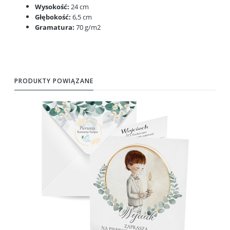
Wysokość:
24 cm
Głębokość:
6,5 cm
Gramatura:
70 g/m2
PRODUKTY POWIĄZANE