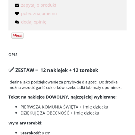
zapytaj o produkt
poleć znajomemu
dodaj opinię
OPIS
✅
ZESTAW = 12 naklejek + 12 torebek
Idealne jako podziękowanie za przybycie dla gości. Do środka
można wrzucić garść cukierków, czekoladki lub mały upominek.
Tekst na naklejce DOWOLNY, najczęściej wybierane:
PIERWSZA KOMUNIA ŚWIĘTA + imię dziecka
DZIĘKUJĘ ZA OBECNOŚĆ + imię dziecka
Wymiary torebki:
Szerokość:
9 cm