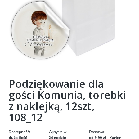
Podziękowanie dla
gości Komunia, torebki
z naklejką, 12szt,
108_12
Dostępność:
Wysyłka w:
Dostawa:
duża ilość
24 godzin
od 9,99 zł
- Kurier