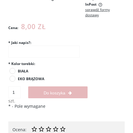
InPost
sprawdź formy
Cena nie zawiera ewentualnych kosztów płatności
dostawy
8,00 ZŁ
Cena:
*
Jaki napis?:
*
Kolor torebki:
BIAŁA
EKO BRĄZOWA
Do koszyka
szt.
*
- Pole wymagane
Ocena: