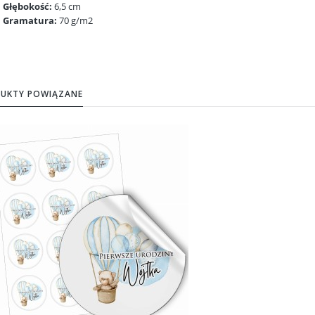
Głębokość:
6,5 cm
Gramatura:
70 g/m2
UKTY POWIĄZANE