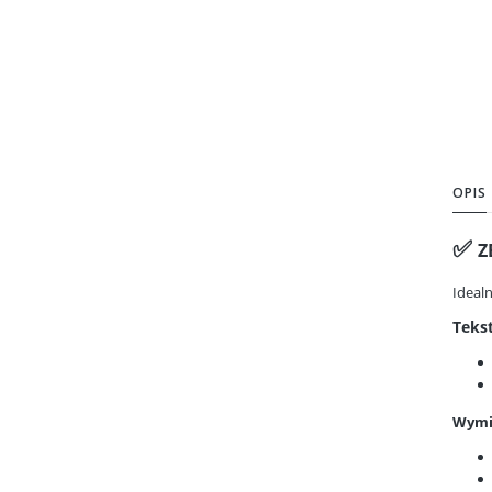
OPIS
✅
Z
Ideal
Teks
Wymia