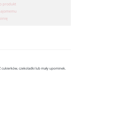
 o produkt
znajomemu
pinię
ć cukierków, czekoladki lub mały upominek.