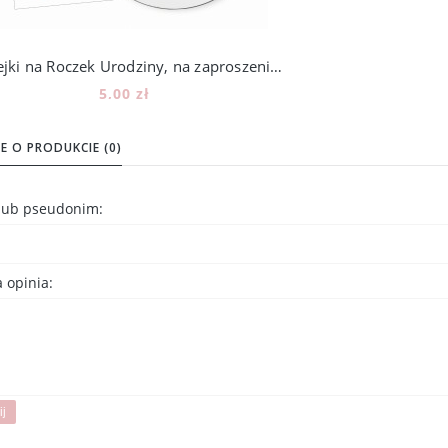
Naklejki na Roczek Urodziny, na zaproszenia, lizaki, miód, 12szt, 202_4
5,00 zł
Do koszyka
E O PRODUKCIE (0)
 lub pseudonim:
 opinia:
ij