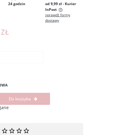
24 godzin
od 9,99 zł
- Kurier
InPost
sprawdź formy
dostawy
 zawiera ewentualnych
łatności
 ZŁ
ZOWA
Do koszyka
gane