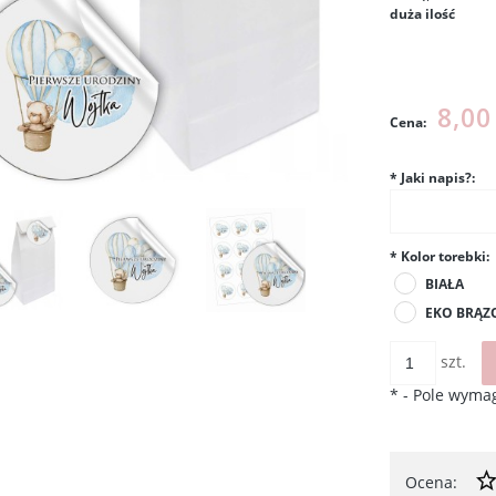
duża ilość
Cena nie
kosztów p
8,00
Cena:
*
Jaki napis?:
*
Kolor torebki:
BIAŁA
EKO BRĄ
szt.
*
- Pole wyma
Ocena: