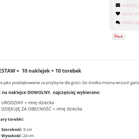
zapytaj
poleć 
dodaj o
ESTAW = 10 naklejek + 10 torebek
ne jako podziękowanie za przybycie dla gości. Do środka można wrzucić garś
t na naklejce DOWOLNY, najczęściej wybierane:
URODZINY + imię dziecka
DZIĘKUJĘ ZA OBECNOŚĆ + imię dziecka
ry torebki:
Szerokość:
9 cm
Wysokość:
24 cm