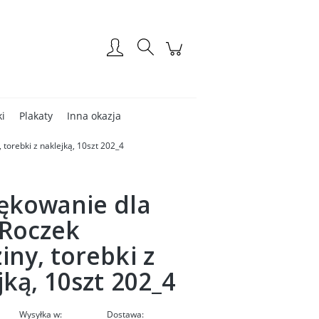
Zarejestruj się
Zaloguj się
ki
Plakaty
Inna okazja
torebki z naklejką, 10szt 202_4
ękowanie dla
 Roczek
iny, torebki z
jką, 10szt 202_4
Wysyłka w:
Dostawa: