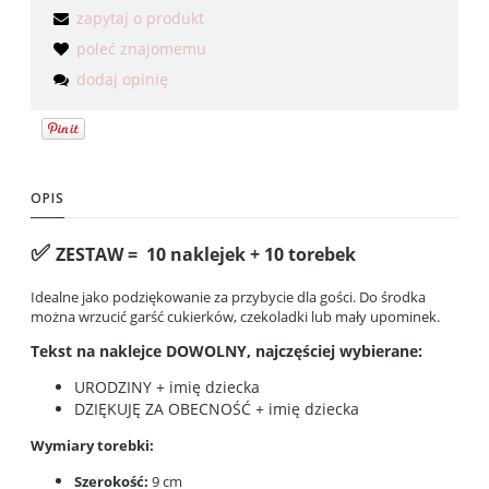
zapytaj o produkt
poleć znajomemu
dodaj opinię
OPIS
✅
ZESTAW = 10 naklejek + 10 torebek
Idealne jako podziękowanie za przybycie dla gości. Do środka
można wrzucić garść cukierków, czekoladki lub mały upominek.
Tekst na naklejce DOWOLNY, najczęściej wybierane:
URODZINY + imię dziecka
DZIĘKUJĘ ZA OBECNOŚĆ + imię dziecka
Wymiary torebki:
Szerokość:
9 cm