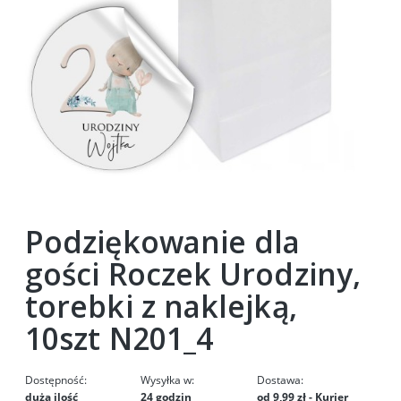
Podziękowanie dla
gości Roczek Urodziny,
torebki z naklejką,
10szt N201_4
Dostępność:
Wysyłka w:
Dostawa:
duża ilość
24 godzin
od 9,99 zł
- Kurier