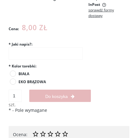
InPost
sprawdź formy
Cena nie zawiera ewentualnych kosztów płatności
dostawy
8,00 ZŁ
Cena:
*
Jaki napis?:
*
Kolor torebki:
BIAŁA
EKO BRĄZOWA
Do koszyka
szt.
*
- Pole wymagane
Ocena: