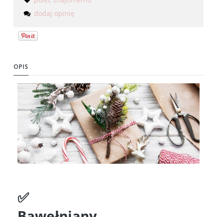
dodaj opinię
OPIS
✅
Bawełniany