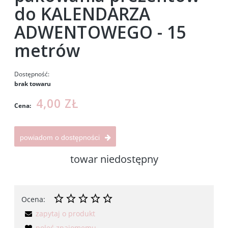
do KALENDARZA
ADWENTOWEGO - 15
metrów
Dostępność:
brak towaru
4,00 ZŁ
Cena:
powiadom o dostępności
towar niedostępny
Ocena:
zapytaj o produkt
poleć znajomemu