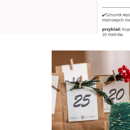
________________
✔️Sznurek wys
metrowych nie
przykład:
Kupu
20 metrów.