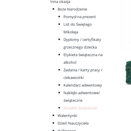
Inna okazja
Boże Narodzenie
Pomysł na prezent
List do Świętego
Mikołaja
Dyplomy / certyfikaty
grzecznego dziecka
Etykieta świąteczna na
alkohol
Zadania / karty pracy /
ciekawostki
Kalendarz adwentowy
Naklejki adwentowe/
świąteczne
Dodatki świąteczne
Walentynki
Dzień Nauczyciela
Halloween