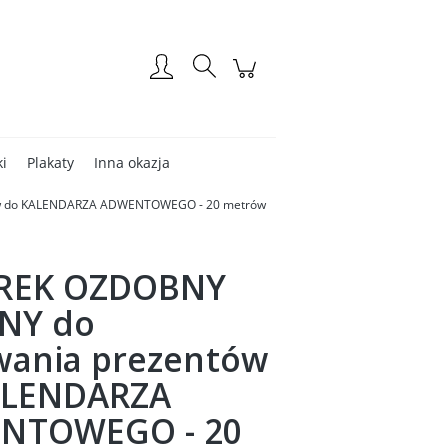
Zarejestruj się
Zaloguj się
ki
Plakaty
Inna okazja
ów do KALENDARZA ADWENTOWEGO - 20 metrów
REK OZDOBNY
NY do
ania prezentów
ALENDARZA
NTOWEGO - 20