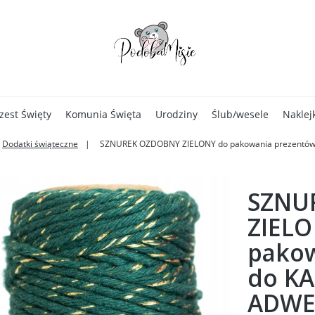
zest Święty
Komunia Święta
Urodziny
Ślub/wesele
Naklej
Dodatki świąteczne
SZNUREK OZDOBNY ZIELONY do pakowania prezent
SZNU
ZIELO
pakow
do K
ADWE