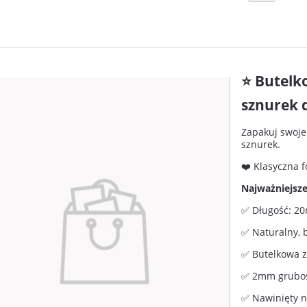
⭐ Butelko
sznurek 
Zapakuj swoje
sznurek.
❤️ Klasyczna 
Najważniejsze
✅ Długość: 20
✅ Naturalny, 
✅ Butelkowa zi
✅ 2mm gruboś
✅ Nawinięty n