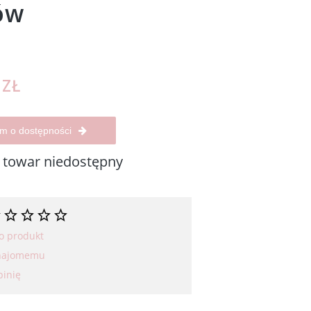
ów
 ZŁ
m o dostępności
towar niedostępny
 o produkt
znajomemu
pinię