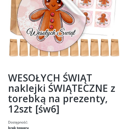
WESOŁYCH ŚWIĄT
naklejki ŚWIĄTECZNE z
torebką na prezenty,
12szt [św6]
Dostępność:
brak towaru