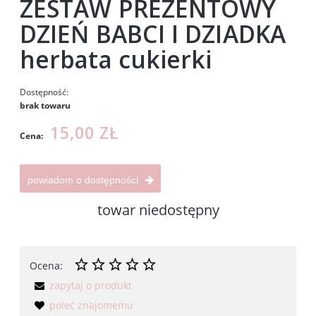
ZESTAW PREZENTOWY
DZIEŃ BABCI I DZIADKA
herbata cukierki
Dostępność:
brak towaru
15,00 ZŁ
Cena:
powiadom o dostępności
towar niedostępny
Ocena:
zapytaj o produkt
poleć znajomemu