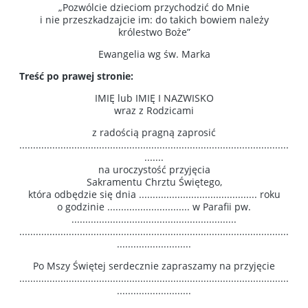
„Pozwólcie dzieciom przychodzić do Mnie
i nie przeszkadzajcie im: do takich bowiem należy
królestwo Boże”
Ewangelia wg św. Marka
Treść po prawej stronie:
IMIĘ lub IMIĘ I NAZWISKO
wraz z Rodzicami
z radością pragną zaprosić
..................................................................................................
.......
na uroczystość przyjęcia
Sakramentu Chrztu Świętego,
która odbędzie się dnia ........................................... roku
o godzinie .............................. w Parafii pw.
............................................................
..................................................................................................
...........................
Po Mszy Świętej serdecznie zapraszamy na przyjęcie
..................................................................................................
...........................