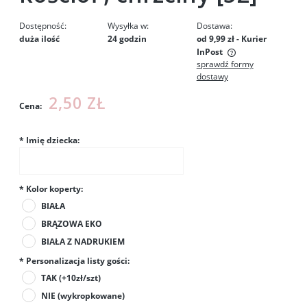
Dostępność:
Wysyłka w:
Dostawa:
duża ilość
24 godzin
od 9,99 zł
- Kurier
InPost
sprawdź formy
Cena nie zawiera ewentualnych kosztów płatności
dostawy
2,50 ZŁ
Cena:
*
Imię dziecka:
*
Kolor koperty:
BIAŁA
BRĄZOWA EKO
BIAŁA Z NADRUKIEM
*
Personalizacja listy gości:
TAK (+10zł/szt)
NIE (wykropkowane)