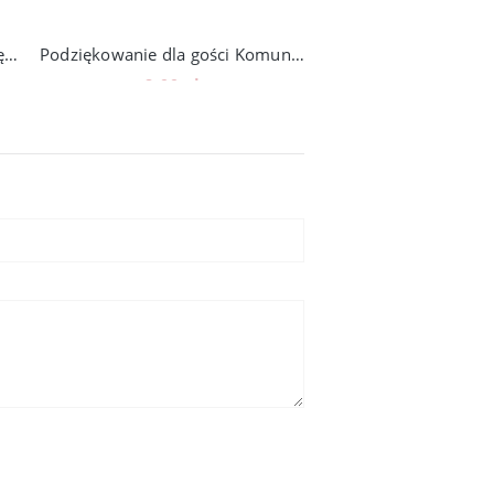
Naklejki Pierwsza Komunia Święta, na zaproszenia, lizaki, miód, 12szt, 108_6
Podziękowanie dla gości Komunia, torebki z naklejką, 12szt, N_5
8,00 zł
8,00 zł
Do koszyka
Do koszyka