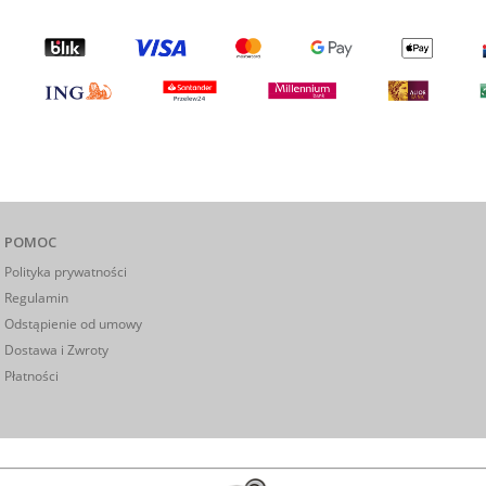
POMOC
Polityka prywatności
Regulamin
Odstąpienie od umowy
Dostawa i Zwroty
Płatności