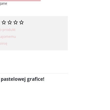
gane
 o produkt
znajomemu
pinię
pastelowej grafice!