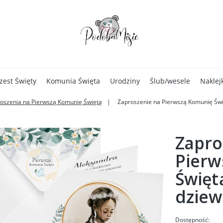
zest Święty
Komunia Święta
Urodziny
Ślub/wesele
Naklej
oszenia na Pierwszą Komunię Świętą
Zaproszenie na Pierwszą Komunię Świ
Zapro
Pierw
Święt
dziew
Dostępność: