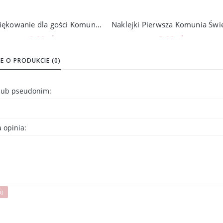
Podziękowanie dla gości Komunia, torebki z naklejką, 12szt, 108_6
8,00 zł
5,00 zł
Do koszyka
Do koszyka
E O PRODUKCIE (0)
 lub pseudonim:
 opinia:
ij