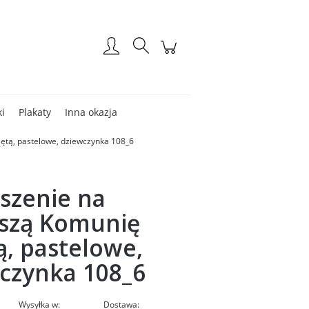
Zarejestruj się
Zaloguj się
ki
Plakaty
Inna okazja
ętą, pastelowe, dziewczynka 108_6
szenie na
szą Komunię
ą, pastelowe,
czynka 108_6
Wysyłka w:
Dostawa: