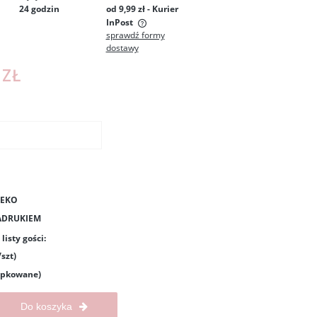
24 godzin
od 9,99 zł
- Kurier
InPost
sprawdź formy
dostawy
 zawiera ewentualnych
łatności
 ZŁ
 EKO
NADRUKIEM
listy gości:
/szt)
opkowane)
Do koszyka