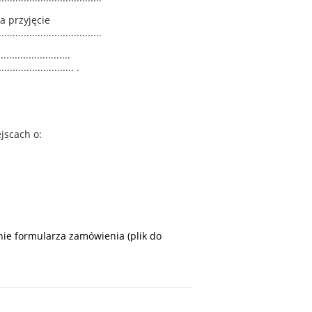
a przyjęcie
.....................................
...................
...................... .
jscach o:
ie formularza zamówienia (plik do