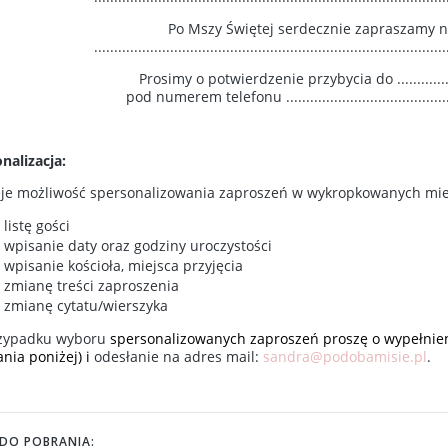
Po Mszy Świętej serdecznie zapraszamy n
........................................................................................
Prosimy o potwierdzenie przybycia do ...................
pod numerem telefonu .............................................
nalizacja:
eje możliwość spersonalizowania zaproszeń w wykropkowanych mie
listę gości
wpisanie daty oraz godziny uroczystości
wpisanie kościoła, miejsca przyjęcia
zmianę treści zaproszenia
zmianę cytatu/wierszyka
zypadku wyboru
spersonalizowanych zaproszeń proszę o wypełnien
nia poniżej) i
odesłanie na adres mail:
sandra@podobamisie.pl
.
I DO POBRANIA: