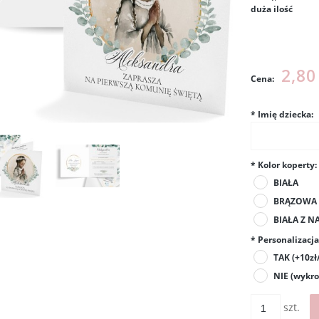
duża ilość
Cena nie
kosztów p
2,80
Cena:
*
Imię dziecka:
*
Kolor koperty:
BIAŁA
BRĄZOWA
BIAŁA Z 
*
Personalizacja 
TAK (+10zł
NIE (wykr
szt.