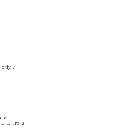
e drży…”
...........................
tej,
........... roku
....................................
.....................................