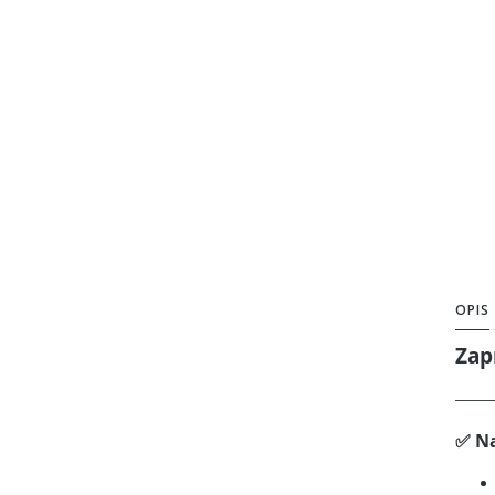
OPIS
Zap
______
✅ Na