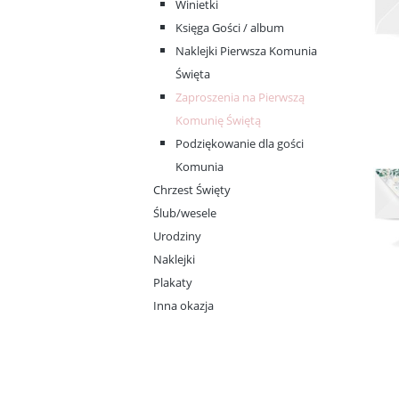
Winietki
Księga Gości / album
Naklejki Pierwsza Komunia
Święta
Zaproszenia na Pierwszą
Komunię Świętą
Podziękowanie dla gości
Komunia
Chrzest Święty
Ślub/wesele
Urodziny
Naklejki
Plakaty
Inna okazja