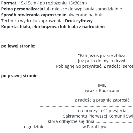
Format
: 15x15cm ( po rozłożeniu 15x30cm)
Pełna personalizacja
lub miejsce do wypisania samodzielnie
Sposób otwierania zaproszenia:
otwierane na bok
Technika wydruku zaproszenia:
Druk cyfrowy
Koperta: biała, eko brązowa lub biała z nadrukiem
 po lewej stronie:
"Pan Jezus już się zbliża,
już puka do mych drzwi.
Pobiegnę Go przywitać. Z radości serc
 po prawej stronie:
IMIĘ
wraz z Rodzicami
z radością pragnie zaprosić
..............................................................................
na uroczystość przyjęcia
Sakramentu Pierwszej Komunii Świę
która odbędzie się dnia ................................
o godzinie .............................. w Parafii pw. ........................
........................................................................................