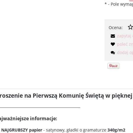
*
- Pole wyma
Ocena:
zapytaj
poleć 
dodaj o
roszenie na Pierwszą Komunię Świętą w pięknej 
_____________________________________________
jważniejsze informacje:
NAJGRUBSZY papier
- satynowy, gładki o gramaturze
340g/m2