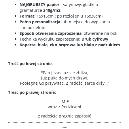
NAJGRUBSZY papier
- satynowy, gładki o
gramaturze
340g/m2
Format
: 15x15cm ( po rozłożeniu 15x30cm)
Pełna personalizacja
lub miejsce do wypisania
samodzielnie
Sposób otwierania zaproszenia:
otwierane na bok
Technika wydruku zaproszenia:
Druk cyfrowy
Koperta: biała, eko brązowa lub biała z nadrukiem
Treść po lewej stronie:
"Pan Jezus już się zbliża,
już puka do mych drzwi.
Pobiegnę Go przywitać. Z radości serce drży…”
Treść po prawej stronie:
IMIĘ
wraz z Rodzicami
z radością pragnie zaprosić
..................................................................................................
.......