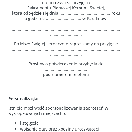
na uroczystość przyjęcia
Sakramentu Pierwszej Komunii Świętej,
która odbędzie się dnia ........................................... roku
o godzinie .............................. w Parafii pw.
............................................................
..................................................................................................
...........................
Po Mszy Świętej serdecznie zapraszamy na przyjęcie
..................................................................................................
...........................
Prosimy o potwierdzenie przybycia do
......................................
pod numerem telefonu
................................................................... .
Personalizacja:
Istnieje możliwość spersonalizowania zaproszeń w
wykropkowanych miejscach o:
listę gości
wpisanie daty oraz godziny uroczystości