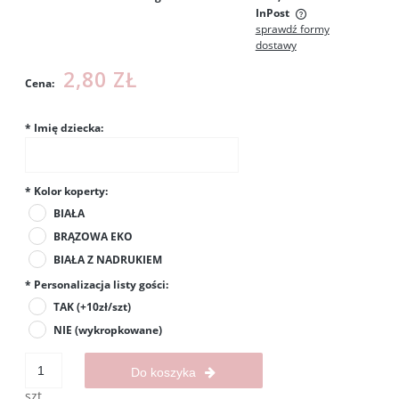
InPost
sprawdź formy
Cena nie zawiera ewentualnych kosztów płatności
dostawy
2,80 ZŁ
Cena:
*
Imię dziecka:
*
Kolor koperty:
BIAŁA
BRĄZOWA EKO
BIAŁA Z NADRUKIEM
*
Personalizacja listy gości:
TAK (+10zł/szt)
NIE (wykropkowane)
Do koszyka
szt.