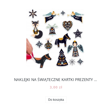
NAKLEJKI NA ŚWIĄTECZNE KARTKI PREZENTY KALENDARZ ADWENTOWY -ROZMIAR A5 [16]
3,00 zł
Do koszyka