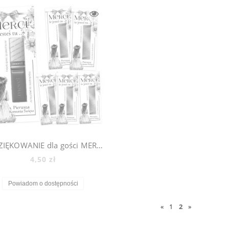
PODZIĘKOWANIE dla gości MERCI na komunię Pierwsza Komunia Święta - 6 sztuk, 600_9
4,50 zł
Powiadom o dostępności
«
1
2
»