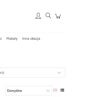
Zarejestruj się
Zaloguj się
ki
Plakaty
Inna okazja
rz)