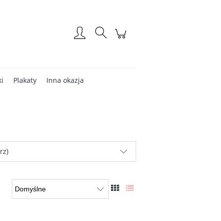
Zarejestruj się
Zaloguj się
ki
Plakaty
Inna okazja
rz)