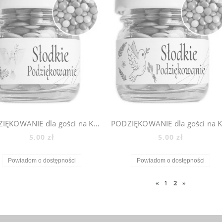
PODZIĘKOWANIE dla gości na KOMUNIĘ ŚLUB CHRZEST - mini słoiczki + cukierki lentilki, 500_3
5,00 zł
5,00 zł
Powiadom o dostępności
Powiadom o dostępności
«
1
2
»