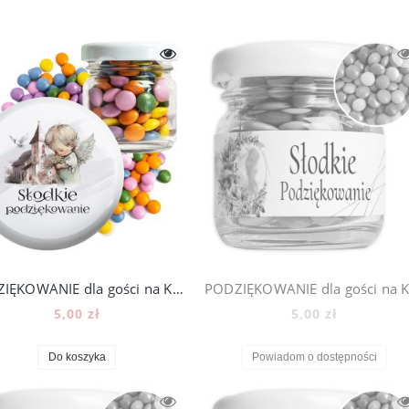
PODZIĘKOWANIE dla gości na KOMUNIĘ ŚLUB CHRZEST - mini słoiczki + cukierki lentilki, 211_3
5,00 zł
5,00 zł
Do koszyka
Powiadom o dostępności