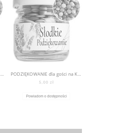
PODZIĘKOWANIE dla gości na KOMUNIĘ ŚLUB CHRZEST - mini słoiczki + cukierki lentilki, 500_4
PODZIĘKOWANIE dla gości na KOMUNIĘ ŚLUB CHRZEST - mini słoiczki + cukierki lentilki, 500_7
5,00 zł
Powiadom o dostępności