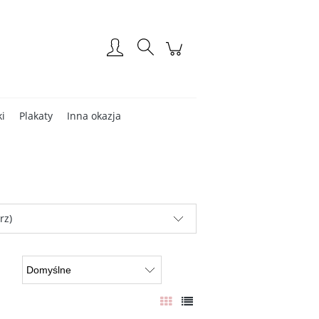
Zarejestruj się
Zaloguj się
ki
Plakaty
Inna okazja
rz)