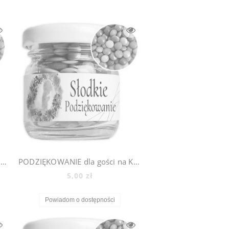
PODZIĘKOWANIE dla gości na KOMUNIĘ ŚLUB CHRZEST - mini słoiczki + cukierki lentilki, 500_1
PODZIĘKOWANIE dla gości na KOMUNIĘ ŚLUB CHRZEST - mini słoiczki + cukierki lentilki, 500_2
5,00 zł
Powiadom o dostępności