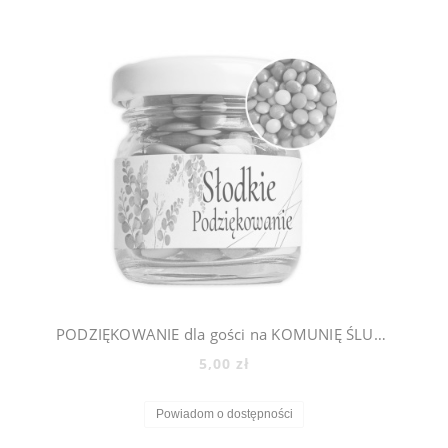
PODZIĘKOWANIE dla gości na KOMUNIĘ ŚLUB CHRZEST - mini słoiczki + cukierki lentilki, 500_7
5,00 zł
Powiadom o dostępności