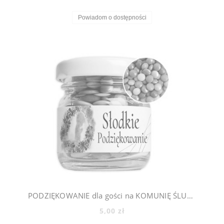
Powiadom o dostępności
PODZIĘKOWANIE dla gości na KOMUNIĘ ŚLUB CHRZEST - mini słoiczki + cukierki lentilki, 500_2
5,00 zł