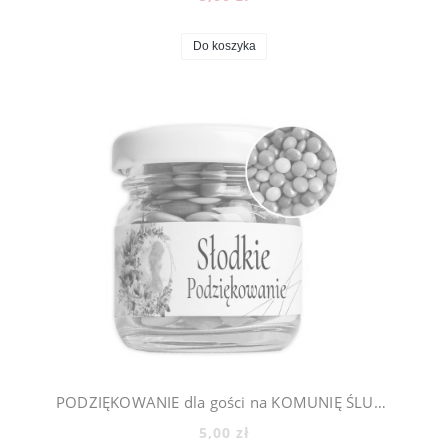
Do koszyka
PODZIĘKOWANIE dla gości na KOMUNIĘ ŚLUB CHRZEST - mini słoiczki + cukierki lentilki, 500_1
5,00 zł