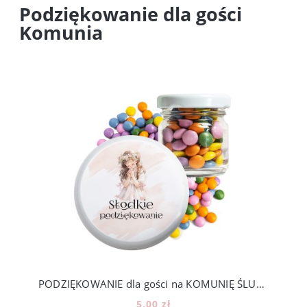
Podziękowanie dla gości
Komunia
PODZIĘKOWANIE dla gości na KOMUNIĘ ŚLUB CHRZEST - mini słoiczki + cukierki lentilki, 111_5
5,00 zł