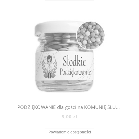
PODZIĘKOWANIE dla gości na KOMUNIĘ ŚLUB CHRZEST - mini słoiczki + cukierki lentilki, 500_6
5,00 zł
Powiadom o dostępności