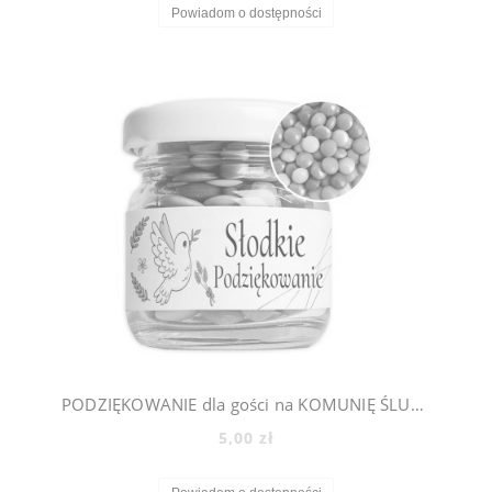
Powiadom o dostępności
PODZIĘKOWANIE dla gości na KOMUNIĘ ŚLUB CHRZEST - mini słoiczki + cukierki lentilki, 500_4
5,00 zł