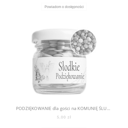
Powiadom o dostępności
PODZIĘKOWANIE dla gości na KOMUNIĘ ŚLUB CHRZEST - mini słoiczki + cukierki lentilki, 500_3
5,00 zł