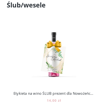
Ślub/wesele
Etykieta na wino ŚLUB prezent dla Nowożeńców liście [15]
14,00 zł