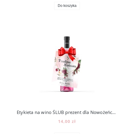
Do koszyka
Etykieta na wino ŚLUB prezent dla Nowożeńców peonie [16]
14,00 zł