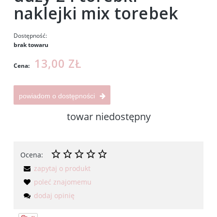
naklejki mix torebek
Dostępność:
brak towaru
13,00 ZŁ
Cena:
powiadom o dostępności
towar niedostępny
Ocena:
zapytaj o produkt
poleć znajomemu
dodaj opinię