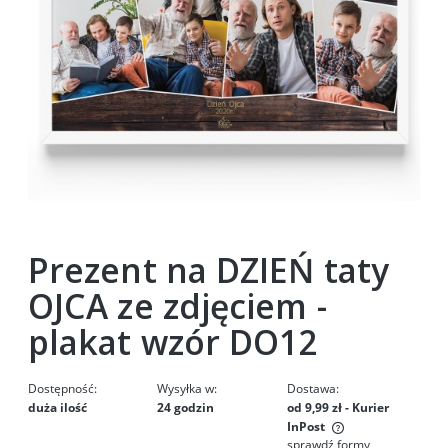
Prezent na DZIEŃ taty
OJCA ze zdjęciem -
plakat wzór DO12
Dostępność:
Wysyłka w:
Dostawa:
duża ilość
24 godzin
od 9,99 zł
- Kurier
InPost
sprawdź formy
Cena nie zawiera ewentualnych kosztów płatności