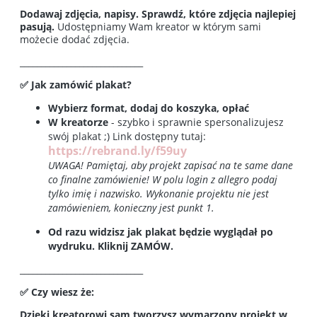
Dodawaj zdjęcia, napisy. Sprawdź, które zdjęcia najlepiej
pasują.
Udostępniamy Wam kreator w którym sami
możecie dodać zdjęcia.
_____________________________
✅ Jak zamówić plakat?
Wybierz format, dodaj do koszyka, opłać
W kreatorze
- szybko i sprawnie spersonalizujesz
swój plakat ;) Link dostępny tutaj:
https://rebrand.ly/f59uy
UWAGA! Pamiętaj, aby projekt zapisać na te same dane
co finalne zamówienie! W polu login z allegro podaj
tylko imię i nazwisko. Wykonanie projektu nie jest
zamówieniem, konieczny jest punkt 1.
Od razu widzisz jak plakat będzie wyglądał po
wydruku. Kliknij ZAMÓW.
_____________________________
✅ Czy wiesz że:
Dzięki kreatorowi sam tworzysz wymarzony projekt w