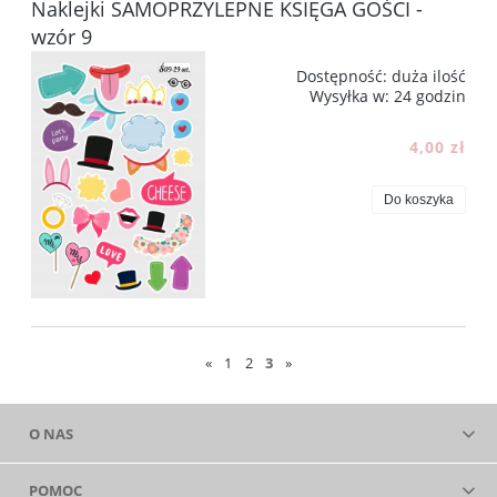
Naklejki SAMOPRZYLEPNE KSIĘGA GOŚCI -
wzór 9
Dostępność:
duża ilość
Wysyłka w:
24 godzin
4,00 zł
Do koszyka
«
1
2
3
»
O NAS
POMOC